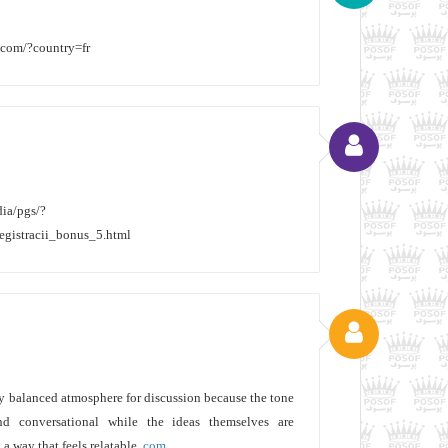
t.com/?country=fr
dia/pgs/?
gistracii_bonus_5.html
lly balanced atmosphere for discussion because the tone
nd conversational while the ideas themselves are
 a way that feels relatable.
com