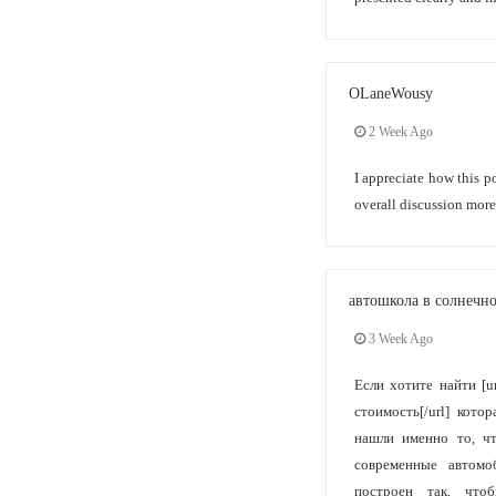
OLaneWousy
2 Week Ago
I appreciate how this p
overall discussion more
автошкола в солнечн
3 Week Ago
Если хотите найти [url
стоимость[/url] кото
нашли именно то, чт
современные автом
построен так, чт