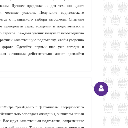
ивным. Лучшее предложение для тех, кто ценит
и честные условия. Получение водительского
ается с правильного выбора автошколы. Опытные
т преодолеть страх вождения и подготовиться к
го стресса. Каждый ученик получает необходимую
рафик и качественную подготовку, чтобы уверенно
а дороге. Сделайте первый шаг уже сегодня и
ошая автошкола действительно может превзойти
l=https://prestige-irk.ru/]автошколы свердловского
действительно оправдает ожидания, значит вы нашли
и. Вас ждут качественная подготовка, современные
дуальный подход. Теорию можно изучать очно или