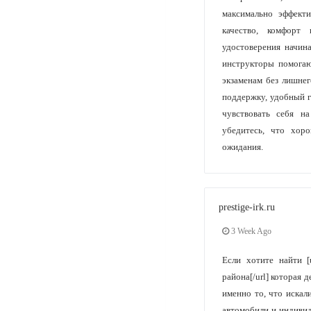
максимально эффект
качество, комфорт 
удостоверения начин
инструкторы помогаю
экзаменам без лишне
поддержку, удобный г
чувствовать себя н
убедитесь, что хор
ожидания.
prestige-irk.ru
3 Week Ago
Если хотите найти [ur
района[/url] которая 
именно то, что искал
автомобили и индиви