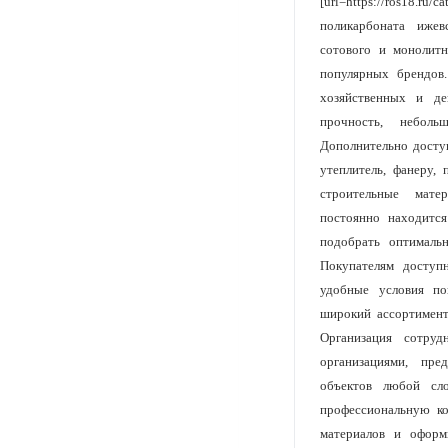
[url=https://ros18.ru/
поликарбоната ижев
сотового и монолит
популярных брендов.
хозяйственных и де
прочность, небол
Дополнительно доступ
утеплитель, фанеру,
строительные мате
постоянно находитс
подобрать оптималь
Покупателям доступ
удобные условия по
широкий ассортимент
Организация сотру
организациями, пре
объектов любой сл
профессиональную ко
материалов и оформи