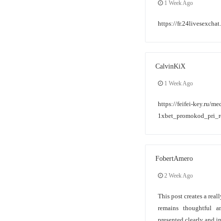
1 Week Ago
https://fr.24livesexcha
CalvinKiX
1 Week Ago
https://feifei-key.ru/me
1xbet_promokod_pri_re
FobertAmero
2 Week Ago
This post creates a rea
remains thoughtful a
presented clearly and in