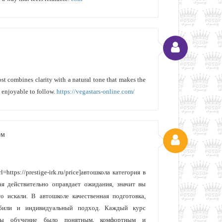
ost combines clarity with a natural tone that makes the
 enjoyable to follow.
https://vegastars-online.com/
ом
=https://prestige-irk.ru/price]автошкола категория в
рая действительно оправдает ожидания, значит вы
о искали. В автошколе качественная подготовка,
обили и индивидуальный подход. Каждый курс
обы обучение было понятным, комфортным и