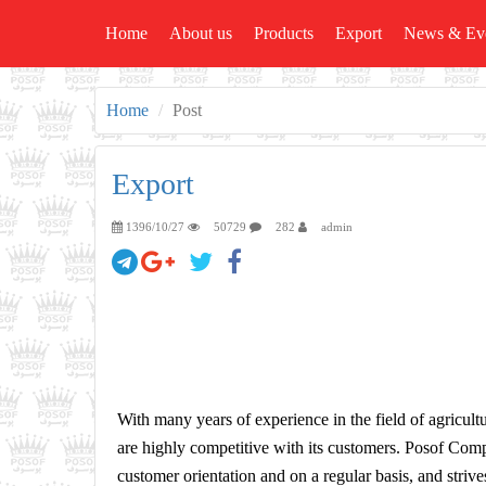
Home
About us
Products
Export
News & Ev
Home
Post
Export
1396/10/27
50729
282
admin
With many years of experience in the field of agricult
are highly competitive with its customers. Posof Comp
customer orientation and on a regular basis, and striv