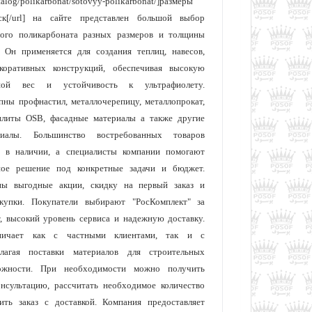
catalog/polikarbonat/sotovyy-polikarbonat/]размеры
ск[/url] на сайте представлен большой выбор
ного поликарбоната разных размеров и толщины
 Он применяется для создания теплиц, навесов,
коративных конструкций, обеспечивая высокую
ьшой вес и устойчивость к ультрафиолету.
ны профнастил, металлочерепицу, металлопрокат,
 плиты OSB, фасадные материалы а также другие
риалы. Большинство востребованных товаров
я в наличии, а специалисты компании помогают
ное решение под конкретные задачи и бюджет.
ны выгодные акции, скидку на первый заказ и
купки. Покупатели выбирают "РосКомплект" за
, высокий уровень сервиса и надежную доставку.
дничает как с частными клиентами, так и с
длагая поставки материалов для строительных
ожности. При необходимости можно получить
нсультацию, рассчитать необходимое количество
ть заказ с доставкой. Компания предоставляет