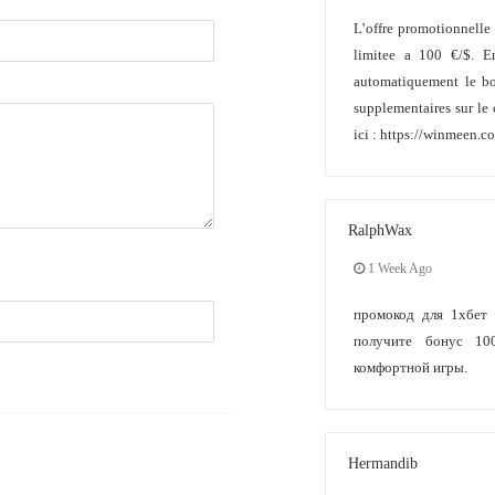
L’offre promotionnelle
limitee a 100 €/$. En
automatiquement le bo
supplementaires sur le
ici : https://winmeen
RalphWax
1 Week Ago
промокод для 1хбет А
получите бонус 10
комфортной игры.
Hermandib