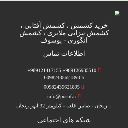
خرید کشمش ، کشمش آفتابی ،
کشمش تیزابی ملایری ، کشمش
انگوری - پوسوف
اطلاعات تماس
+989121417155 +989126935510
00982435621893-5
00982435621895
info@posof.ir
زنجان - صایین قلعه - کیلومتر 32 ابهر زنجان
شبکه های اجتماعی